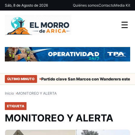
Sáb, 8 de Agosto de 2026
Quiénes somos
Contacto
Media Kit
☰
ciales de Arica
Partido clave San Marcos con Wanderers este sáb
ÚLTIMO MINUTO
Inicio
MONITOREO Y ALERTA
ETIQUETA
MONITOREO Y ALERTA