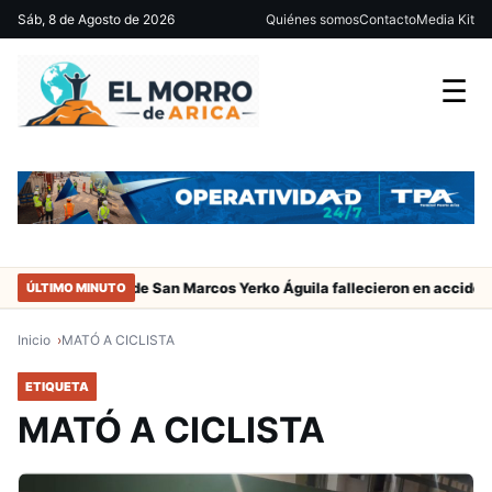
Sáb, 8 de Agosto de 2026
Quiénes somos
Contacto
Media Kit
☰
adres del jugador de San Marcos Yerko Águila fallecieron en accident
ÚLTIMO MINUTO
Inicio
MATÓ A CICLISTA
ETIQUETA
MATÓ A CICLISTA