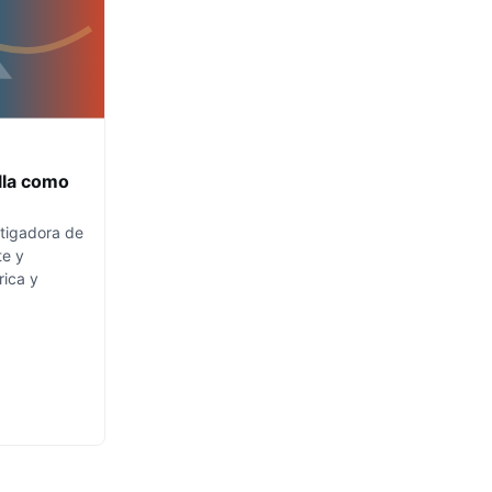
lla como
stigadora de
te y
rica y