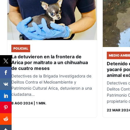
POLICIAL
MEDIO AMBI
La detuvieron en la frontera de
Arica por maltrato a un chihuahua
Detenido 
de cuatro meses
yacaré por
animal ex
Detectives de la Brigada Investigadora de
Delitos Contra el Medioambiente y
Detectives 
Patrimonio Cultural Arica, detuvieron a una
Delitos Con
ciudadana…
Patrimonio C
propietario
8 AGO 2024
| 1 MIN.
22 MAR 202