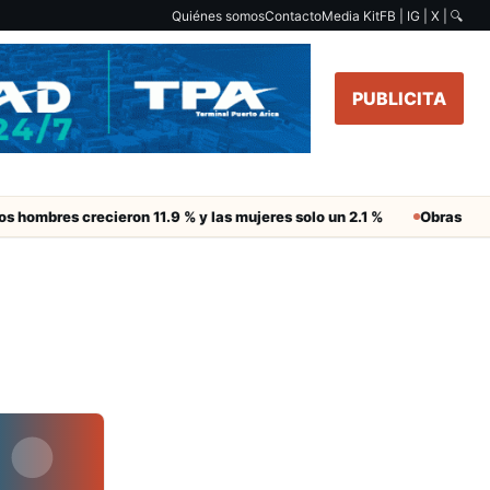
Quiénes somos
Contacto
Media Kit
FB | IG | X |
🔍
PUBLICITA
 hombres crecieron 11.9 % y las mujeres solo un 2.1 %
Obras de Agu