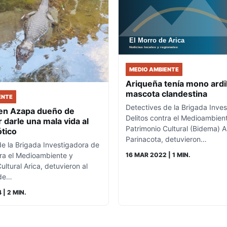
MEDIO AMBIENTE
Ariqueña tenía mono ardi
mascota clandestina
ENTE
Detectives de la Brigada Inve
en Azapa dueño de
Delitos contra el Medioambien
 darle una mala vida al
Patrimonio Cultural (Bidema) A
ótico
Parinacota, detuvieron…
de la Brigada Investigadora de
tra el Medioambiente y
16 MAR 2022
| 1 MIN.
ultural Arica, detuvieron al
 de…
4
| 2 MIN.