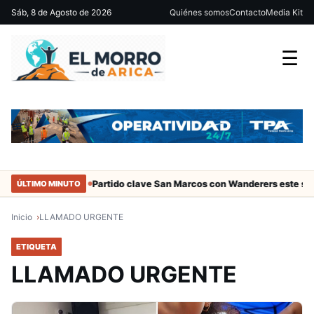
Sáb, 8 de Agosto de 2026
Quiénes somos
Contacto
Media Kit
☰
iales de Arica
Partido clave San Marcos con Wanderers este sábad
ÚLTIMO MINUTO
Inicio
LLAMADO URGENTE
ETIQUETA
LLAMADO URGENTE