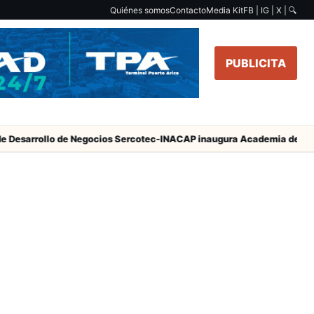
Quiénes somos
Contacto
Media Kit
FB | IG | X |
🔍
PUBLICITA
Desarrollo de Negocios Sercotec-INACAP inaugura Academia de Muje