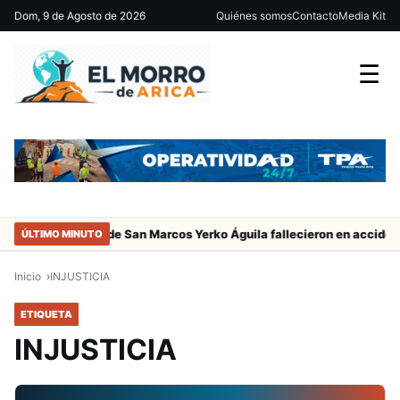
Dom, 9 de Agosto de 2026
Quiénes somos
Contacto
Media Kit
☰
adres del jugador de San Marcos Yerko Águila fallecieron en accident
ÚLTIMO MINUTO
Inicio
INJUSTICIA
ETIQUETA
INJUSTICIA