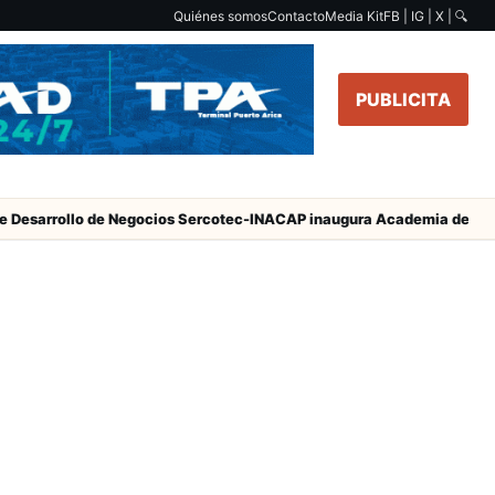
Quiénes somos
Contacto
Media Kit
FB | IG | X |
🔍
PUBLICITA
Desarrollo de Negocios Sercotec-INACAP inaugura Academia de Muje