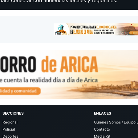
para conectar con audiencias locales y regionales.
SECCIONES
ENLACES
Regional
Quiénes Somos / Equipo E
Policial
Contacto
Deportes
Media Kit