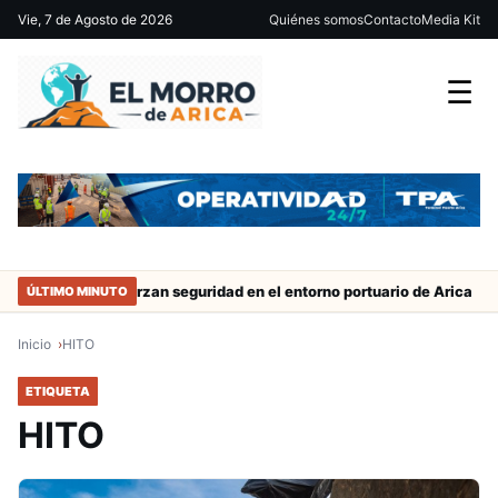
Vie, 7 de Agosto de 2026
Quiénes somos
Contacto
Media Kit
☰
trabajo
Refuerzan seguridad en el entorno portuario de Arica
ÚLTIMO MINUTO
Inicio
HITO
ETIQUETA
HITO