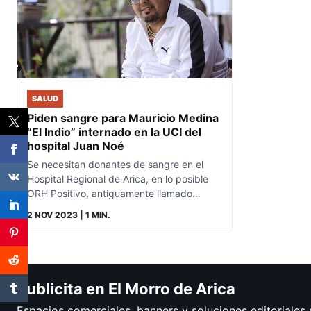
SALUD
Piden sangre para Mauricio Medina
“El Indio” internado en la UCI del
hospital Juan Noé
Se necesitan donantes de sangre en el
Hospital Regional de Arica, en lo posible
ORH Positivo, antiguamente llamado…
2 NOV 2023
| 1 MIN.
Publicita en El Morro de Arica
Espacios comerciales, banners y soluciones editoriales 