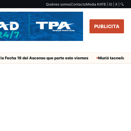
Quiénes somos
Contacto
Media Kit
FB | IG | X |
🔍
PUBLICITA
 Fecha 19 del Ascenso que parte este viernes
Murió tacneña Chari