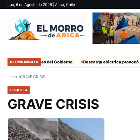
Jue, 6 de Agosto de 2026
| Arica, Chile
tar solo a militantes del Gobierno
Descarga eléctrica provocó mu
ÚLTIMO MINUTO
Inicio
GRAVE CRISIS
ETIQUETA
GRAVE CRISIS