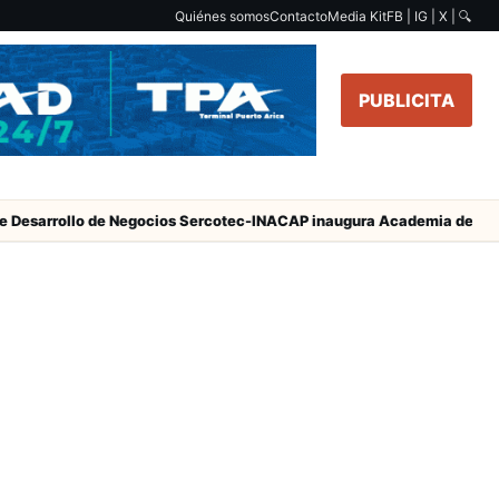
Quiénes somos
Contacto
Media Kit
FB | IG | X |
🔍
PUBLICITA
Desarrollo de Negocios Sercotec-INACAP inaugura Academia de Muje