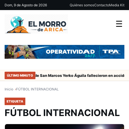
Dom, 9 de Agosto de 2026
Quiénes somos
Contacto
Media Kit
☰
adres del jugador de San Marcos Yerko Águila fallecieron en accident
ÚLTIMO MINUTO
Inicio
FÚTBOL INTERNACIONAL
ETIQUETA
FÚTBOL INTERNACIONAL