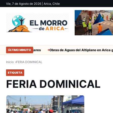
Vie, 7 de Agosto de 2026
| Arica, Chile
ces más que las mujeres
Obras de Aguas del Altiplano en Arica ge
ÚLTIMO MINUTO
Inicio
FERIA DOMINICAL
ETIQUETA
FERIA DOMINICAL