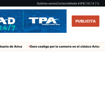
Quiénes somos
Contacto
Media Kit
FB | IG | X |
🔍
PUBLICITA
ario de Arica
Duro castigo por la camorra en el clásico Arica-Iqui