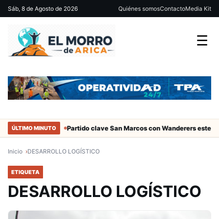
Sáb, 8 de Agosto de 2026
Quiénes somos
Contacto
Media Kit
☰
ciales de Arica
Partido clave San Marcos con Wanderers este sáb
ÚLTIMO MINUTO
Inicio
DESARROLLO LOGÍSTICO
ETIQUETA
DESARROLLO LOGÍSTICO