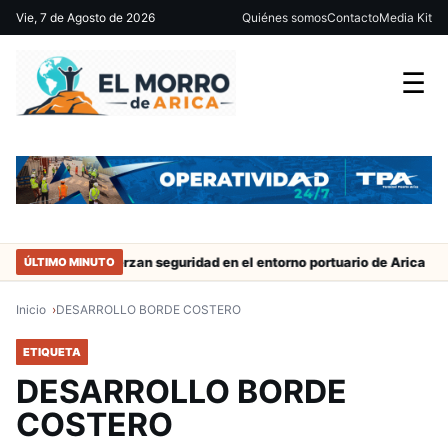
Vie, 7 de Agosto de 2026
Quiénes somos
Contacto
Media Kit
☰
trabajo
Refuerzan seguridad en el entorno portuario de Arica
ÚLTIMO MINUTO
Inicio
DESARROLLO BORDE COSTERO
ETIQUETA
DESARROLLO BORDE
COSTERO