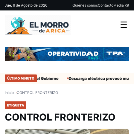
Jue, 6 de Agosto de 2026
Quiénes somos
Contacto
Media Kit
☰
 a militantes del Gobierno
Descarga eléctrica provocó muerte de 
ÚLTIMO MINUTO
Inicio
CONTROL FRONTERIZO
ETIQUETA
CONTROL FRONTERIZO