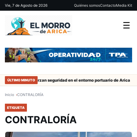
Vie, 7 de Agosto de 2026
Quiénes somos
Contacto
Media Kit
☰
trabajo
Refuerzan seguridad en el entorno portuario de Arica
ÚLTIMO MINUTO
Inicio
CONTRALORÍA
ETIQUETA
CONTRALORÍA