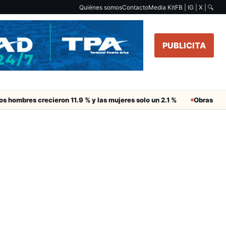
Quiénes somos
Contacto
Media Kit
FB | IG | X |
🔍
PUBLICITA
s hombres crecieron 11.9 % y las mujeres solo un 2.1 %
Obras de Ag