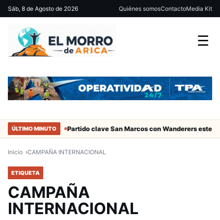
Sáb, 8 de Agosto de 2026
Quiénes somos
Contacto
Media Kit
☰
ciales de Arica
Partido clave San Marcos con Wanderers este sáb
ÚLTIMO MINUTO
Inicio
CAMPAÑA INTERNACIONAL
ETIQUETA
CAMPAÑA
INTERNACIONAL