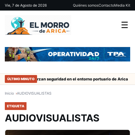
Vie, 7 de Agosto de 2026
Quiénes somos
Contacto
Media Kit
☰
trabajo
Refuerzan seguridad en el entorno portuario de Arica
ÚLTIMO MINUTO
Inicio
AUDIOVISUALISTAS
ETIQUETA
AUDIOVISUALISTAS