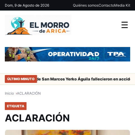
Dom, 9 de Agosto de 2026
Quiénes somos
Contacto
Media Kit
☰
adres del jugador de San Marcos Yerko Águila fallecieron en accident
ÚLTIMO MINUTO
Inicio
ACLARACIÓN
ETIQUETA
ACLARACIÓN