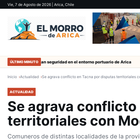
Vie, 7 de Agosto de 2026
| Arica, Chile
Refuerzan seguridad en el entorno portuario de Arica
Duro cas
ÚLTIMO MINUTO
Inicio
Actualidad
Se agrava conflicto en Tacna por disputas territoriales
ACTUALIDAD
Se agrava conflicto
territoriales con 
Comuneros de distintas localidades de la provi