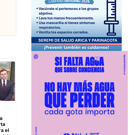
a
rta
ra el