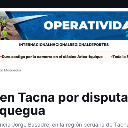
INTERNACIONAL
NACIONAL
REGIONAL
DEPORTES
tigo por la camorra en el clásico Arica-Iquique
Toda la Fecha 19 
 con Moquegua
 en Tacna por disput
Moquegua
ncia Jorge Basadre, en la región peruana de Tacn