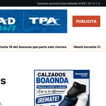
Quiénes somos
Contacto
Media Kit
FB | IG | X |
🔍
PUBLICITA
del Ascenso que parte este viernes
Murió tacneña Charito Mistra
as
a,