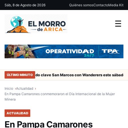
Sáb, 8 de Agosto de 2026
Quiénes somos
Contacto
Media Kit
☰
ca
Partido clave San Marcos con Wanderers este sábado a las 15 
ÚLTIMO MINUTO
Inicio
Actualidad
En Pampa Camarones conmemoraron el Día Internacional de la Mujer
Minera
ACTUALIDAD
En Pampa Camarones