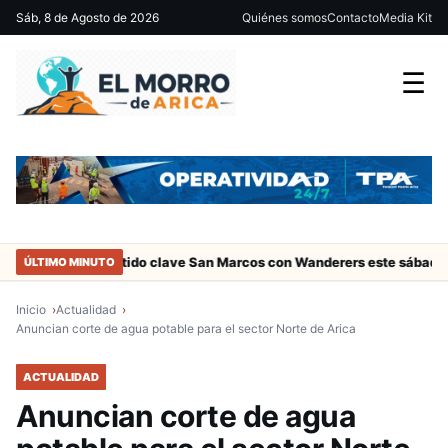
Sáb, 8 de Agosto de 2026
Quiénes somos
Contacto
Media Kit
☰
ica
Partido clave San Marcos con Wanderers este sábado a las 15 
ÚLTIMO MINUTO
Inicio
Actualidad
Anuncian corte de agua potable para el sector Norte de Arica
ACTUALIDAD
Anuncian corte de agua